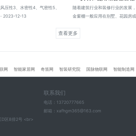
风压性3、水密性4、气密性5、
随着建筑行业和装修行业的发展
023-12-13
金窗棚一般应用在别墅、花园房或者是农
查看更多
联网
智能家居网
奇笛网
智装研究院
国脉物联网
智能制造网
联系我们
电话：13720777665
邮箱：xafhgm365@163.com
8排2号 <br>