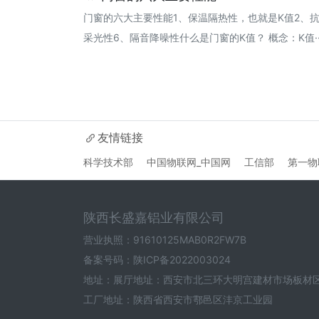
门窗的六大主要性能1、保温隔热性，也就是K值2、抗
采光性6、隔音降噪性什么是门窗的K值？ 概念：K值··· 2
友情链接
科学技术部
中国物联网_中国网
工信部
第一物
陕西长盛嘉铝业有限公司
营业执照：91610125MAB0R2FW7B
备案号码：
陕ICP备2022003024
地址：展厅地址：西安市北三环大明宫建材市场板材区D区
工厂地址：陕西省西安市鄠邑区沣京工业园