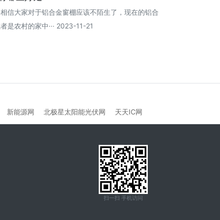
，相信大家对于铝合金窗棚应该不陌生了，现在的铝合
村的家中··· 2023-11-21
新能源网
北极星太阳能光伏网
天天IC网
扫一扫 手机访问